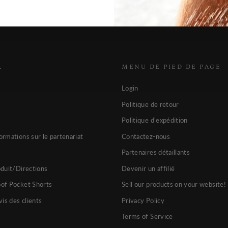
L
MENU DE PIED DE PAGE
Login
Politique de retour
Politique d'expédition
ormations sur le partenariat
Contactez-nous
Partenaires détaillants
oduit/Directions
Devenir un affilié
oof Pocket Shorts
Sell our products on your website!
vis des clients
Privacy Policy
Terms of Service