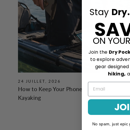
Stay
Dry.
SAV
ON YOUR
Join the
Dry Poc
to explore adve
gear designed
hiking,
a
24 JUILLET, 2026
How to Keep Your Phone Dry While
Kayaking
JO
No spam, just epic 