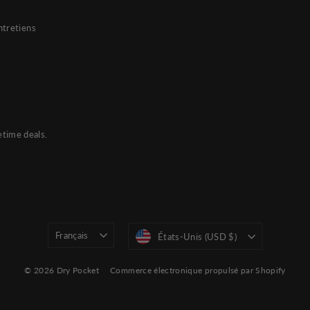
ntretiens
etime deals.
Langue
Devise
Français
États-Unis (USD $)
© 2026 Dry Pocket
Commerce électronique propulsé par Shopify