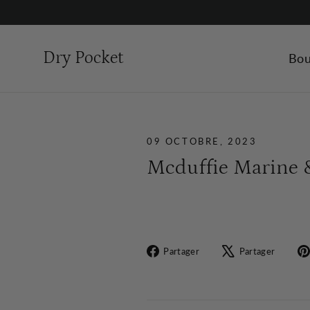
Passer
au
contenu
Dry Pocket
Bou
09 OCTOBRE, 2023
Mcduffie Marine &
Partager
Tweet
Partager
Partager
sur
sur
Facebook
X