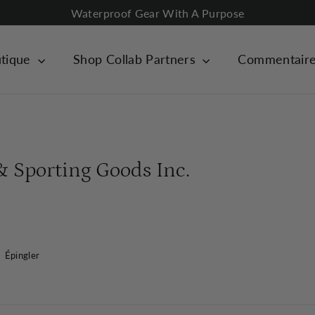
Waterproof Gear With A Purpose
tique
Shop Collab Partners
Commentair
 Sporting Goods Inc.
er
Épingler
Épingler
sur
Pinterest