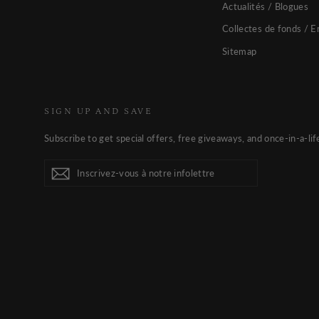
Actualités / Blogues
Collectes de fonds / E
Sitemap
SIGN UP AND SAVE
Subscribe to get special offers, free giveaways, and once-in-a-lif
Inscrivez-
S'inscrire
S'inscrire
vous
à
notre
infolettre