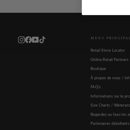
MENU PRINCIPA
Instagram
Facebook
YouTube
TikTok
Retail Store Locator
Online Retail Partners
Boutique
À propos de nous / Inf
FAQ's
Informations sur le pr
Size Charts / Waterpr
Regardez ou lisez les a
Partenaires détaillants