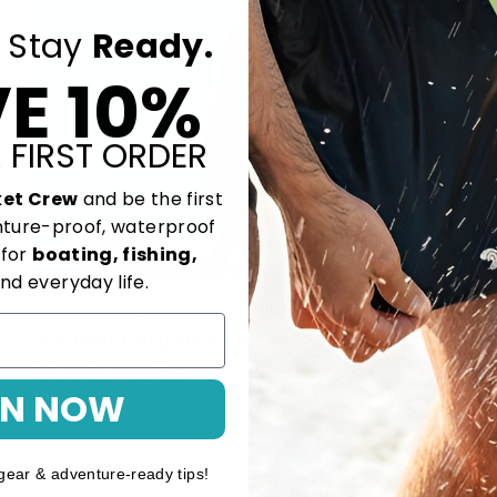
Stay
Ready.
E 10%
 FIRST ORDER
ket Crew
and be the first
nture-proof, waterproof
 for
boating, fishing,
nd everyday life.
17 JUILLET, 2026
What to Wear Paddleboarding: A SUP
Clothing Guide
IN NOW
gear & adventure-ready tips!